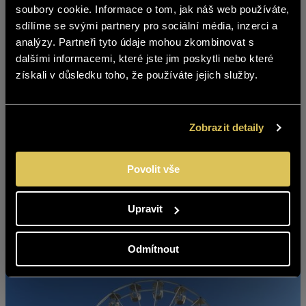
soubory cookie. Informace o tom, jak náš web používáte,
The content of BOHEMIA SEKT website
sdílíme se svými partnery pro sociální média, inzerci a
is not suitable for people under 18
analýzy. Partneři tyto údaje mohou zkombinovat s
years of age.
dalšími informacemi, které jste jim poskytli nebo které
získali v důsledku toho, že používáte jejich služby.
Are you over 18 years old?
YES
NO
Zobrazit detaily
Povolit vše
Upravit
Odmítnout