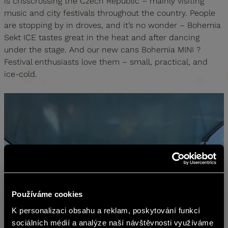
is crisscrossing the Czech Republic – mainly visiting
music and city festivals throughout the country. People
are stopping by in droves, and it’s no wonder – Bohemia
Sekt ICE tastes great in the heat and after dancing
under the stage. And our new cans Bohemia MINI ?
Festival enthusiasts love them – small, practical, and
ice-cold.
Používáme cookies
K personalizaci obsahu a reklam, poskytování funkcí
čeština
sociálních médií a analýze naší návštěvnosti využíváme