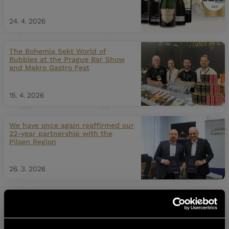
24. 4. 2026
The Bohemia Sekt World of
Bubbles at the Prague Bar Show
and Makro Gastro Fest
15. 4. 2026
We have once again reaffirmed our
22-year partnership with the
Pilsen Region
26. 3. 2026
Mundus Vini tasting of Chateau
Radyně at the Pro Wein trade fair