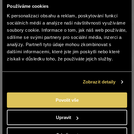
Používáme cookies
16. 3. 2026
K personalizaci obsahu a reklam, poskytování funkcí
čeština
sociálních médií a analýze naší návštěvnosti využíváme
Bohemia Sekt, Partner of the
soubory cookie. Informace o tom, jak náš web používáte,
World Figure Skating
Championships
The content of BOHEMIA SEKT website
sdílíme se svými partnery pro sociální média, inzerci a
is not suitable for people under 18
analýzy. Partneři tyto údaje mohou zkombinovat s
years of age.
dalšími informacemi, které jste jim poskytli nebo které
13. 3. 2026
získali v důsledku toho, že používáte jejich služby.
Are you over 18 years old?
Japanese women love Bohemia
Sekt Prestige
YES
NO
Zobrazit detaily
9. 3. 2026
Povolit vše
Pink fun with MINI at MAX? We
have a new product: Bohemia MINI
Upravit
rosé