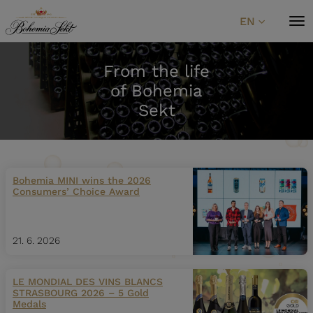
Skip to content
EN
From the life
of Bohemia
Sekt
Bohemia MINI wins the 2026
Consumers’ Choice Award
21. 6. 2026
LE MONDIAL DES VINS BLANCS
STRASBOURG 2026 – 5 Gold
Medals