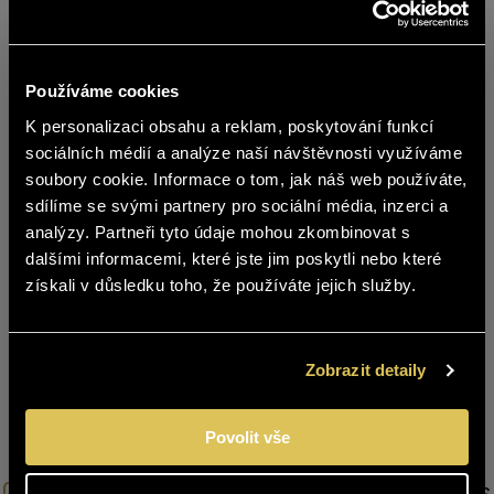
Používáme cookies
K personalizaci obsahu a reklam, poskytování funkcí
čeština
sociálních médií a analýze naší návštěvnosti využíváme
soubory cookie. Informace o tom, jak náš web používáte,
The declaration was signed by Governor Kamal Farhan
The content of BOHEMIA SEKT website
sdílíme se svými partnery pro sociální média, inzerci a
and our director, Ondřej Beránek. Since 2005, we have
is not suitable for people under 18
analýzy. Partneři tyto údaje mohou zkombinovat s
stood together behind activities that develop our region
years of age.
dalšími informacemi, které jste jim poskytli nebo které
—from tourism to culture to community life. For us, this
získali v důsledku toho, že používáte jejich služby.
is a natural partnership in a place where we have our
Are you over 18 years old?
base and a significant number of our colleagues.
YES
NO
Zobrazit detaily
Back to listing
Povolit vše
Let's be together on the networks