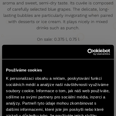
aroma and sweet, semi-dry taste. Its cuvée is composed
of carefully selected blue grapes. The delicate, long-
lasting bubbles are particularly invigorating when paired
with desserts or ice cream. It plays nicely in mixed
drinks such as punch.
On sale: 0.375 l, 0.75 l
Recommended serving temperature
3-5 °C
Analytical data
Používáme cookies
Sugar (g/l)
Alcohol (% obj.)
Acids (g/l)
K personalizaci obsahu a reklam, poskytování funkcí
čeština
sociálních médií a analýze naší návštěvnosti využíváme
38
11
5.5
soubory cookie. Informace o tom, jak náš web používáte,
The content of BOHEMIA SEKT website
sdílíme se svými partnery pro sociální média, inzerci a
is not suitable for people under 18
analýzy. Partneři tyto údaje mohou zkombinovat s
years of age.
dalšími informacemi, které jste jim poskytli nebo které
Warehouse
získali v důsledku toho, že používáte jejich služby.