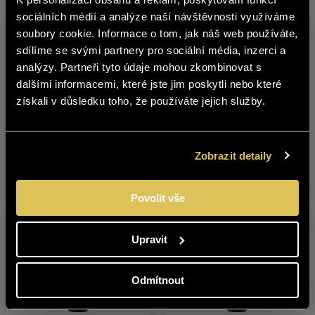
čeština
sociálních médií a analýze naší návštěvnosti využíváme
soubory cookie. Informace o tom, jak náš web používáte,
The content of BOHEMIA SEKT website
sdílíme se svými partnery pro sociální média, inzerci a
is not suitable for people under 18
analýzy. Partneři tyto údaje mohou zkombinovat s
years of age.
dalšími informacemi, které jste jim poskytli nebo které
získali v důsledku toho, že používáte jejich služby.
Are you over 18 years old?
CABERNET
CABERNET
SAUVIGNON 2021
SAUVIGNON 2023
YES
NO
Zobrazit detaily
LATE HARVEST
LATE HARVEST
Povolit vše
Upravit
Odmítnout