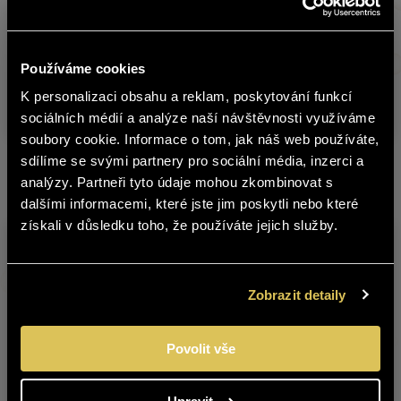
Warehouse
Product
C
no.
Používáme cookies
FREIXENET PROSECCO DOC EXTRA
K personalizaci obsahu a reklam, poskytování funkcí
čeština
7210024
0
DRY
sociálních médií a analýze naší návštěvnosti využíváme
soubory cookie. Informace o tom, jak náš web používáte,
The content of BOHEMIA SEKT website
sdílíme se svými partnery pro sociální média, inzerci a
is not suitable for people under 18
analýzy. Partneři tyto údaje mohou zkombinovat s
Other products from this brand
years of age.
dalšími informacemi, které jste jim poskytli nebo které
získali v důsledku toho, že používáte jejich služby.
Are you over 18 years old?
YES
NO
Zobrazit detaily
Povolit vše
FREIXENET CARTA
FREIXENET CORDON
NEVADA MEDIUM
NEGRO BRUT