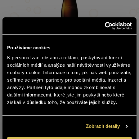
Používáme cookies
download image
K personalizaci obsahu a reklam, poskytování funkcí
čeština
sociálních médií a analýze naší návštěvnosti využíváme
Habánské sklepy – Red Tramín
soubory cookie. Informace o tom, jak náš web používáte,
Golden colour, subtly spicy aroma reminiscent of tropical
The content of BOHEMIA SEKT website
sdílíme se svými partnery pro sociální média, inzerci a
fruits and spices. The taste is slightly spicy with juicy
is not suitable for people under 18
analýzy. Partneři tyto údaje mohou zkombinovat s
acidity and pleasant residual sugar.
years of age.
dalšími informacemi, které jste jim poskytli nebo které
získali v důsledku toho, že používáte jejich služby.
Moravian Land Wine
Are you over 18 years old?
YES
NO
Zobrazit detaily
Warehouse
Product
C
no.