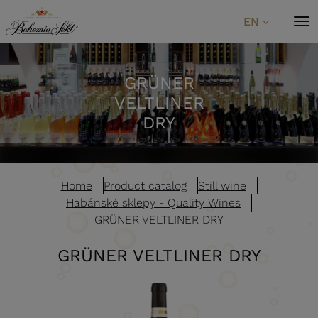
Skip to content
EN
GRÜNER
VELTLINER
DRY
Home
Product catalog
Still wine
Habánské sklepy - Quality Wines
GRÜNER VELTLINER DRY
GRÜNER VELTLINER DRY