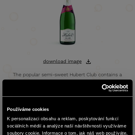
download image
The popular semi-sweet Hubert Club contains a
combination of sugars and acids that are balanced in
the right proportion to make this sparkling wine a
delicious drink. It is characterised by a dynamic bubbling
and an eye-pleasing yellow-green colour. It is
Používáme cookies
recommended to serve it with dips and sweet sponge-
biscuit dishes.
K personalizaci obsahu a reklam, poskytování funkcí
čeština
sociálních médií a analýze naší návštěvnosti využíváme
soubory cookie. Informace o tom, jak náš web používáte,