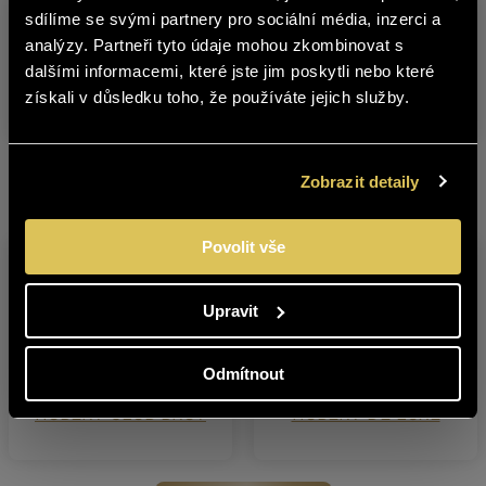
The content of BOHEMIA SEKT website
sdílíme se svými partnery pro sociální média, inzerci a
Warehouse
Product
C
is not suitable for people under 18
analýzy. Partneři tyto údaje mohou zkombinovat s
no.
years of age.
dalšími informacemi, které jste jim poskytli nebo které
získali v důsledku toho, že používáte jejich služby.
HUBERT CLUB DEMI SEC
5021100
0
Are you over 18 years old?
YES
NO
Zobrazit detaily
Other products from this brand
Povolit vše
Upravit
Odmítnout
HUBERT CLUB BRUT
HUBERT DE LUXE