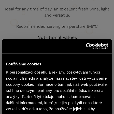
Ideal for any time of day, an excellent fresh wine, light
and versatile.
Recommended serving temperature 6-8°C
Nutritional values
Sugar (g/l) 9-12
Alcohol (% by volume) 11
Používáme cookies
Acids (g/l) 5.5-6.5
K personalizaci obsahu a reklam, poskytování funkcí
čeština
sociálních médií a analýze naší návštěvnosti využíváme
soubory cookie. Informace o tom, jak náš web používáte,
The content of BOHEMIA SEKT website
sdílíme se svými partnery pro sociální média, inzerci a
Warehouse
Product
C
is not suitable for people under 18
analýzy. Partneři tyto údaje mohou zkombinovat s
no.
years of age.
dalšími informacemi, které jste jim poskytli nebo které
MIONETTO PROSECCO DOC BRUT
získali v důsledku toho, že používáte jejich služby.
6775300
0
Are you over 18 years old?