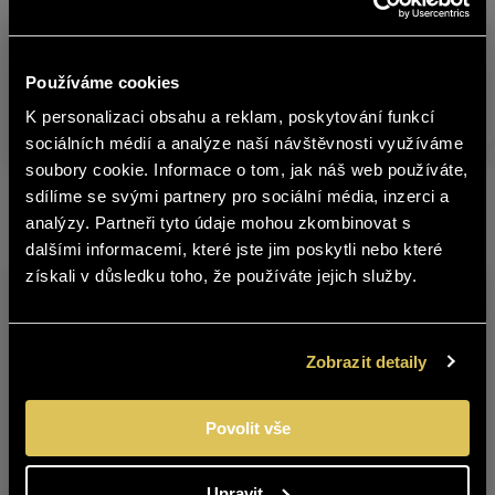
Warehouse
Product
C
Používáme cookies
no.
K personalizaci obsahu a reklam, poskytování funkcí
čeština
PINOT GRIS 2023 LATE HARVEST
5355423
0
sociálních médií a analýze naší návštěvnosti využíváme
soubory cookie. Informace o tom, jak náš web používáte,
The content of BOHEMIA SEKT website
sdílíme se svými partnery pro sociální média, inzerci a
is not suitable for people under 18
Other products from this brand
analýzy. Partneři tyto údaje mohou zkombinovat s
years of age.
dalšími informacemi, které jste jim poskytli nebo které
získali v důsledku toho, že používáte jejich služby.
Are you over 18 years old?
YES
NO
Zobrazit detaily
Povolit vše
BLAUFRÄNKISCH
CABERNET
2017 LATE HARVEST
SAUVIGNON 2022
Upravit