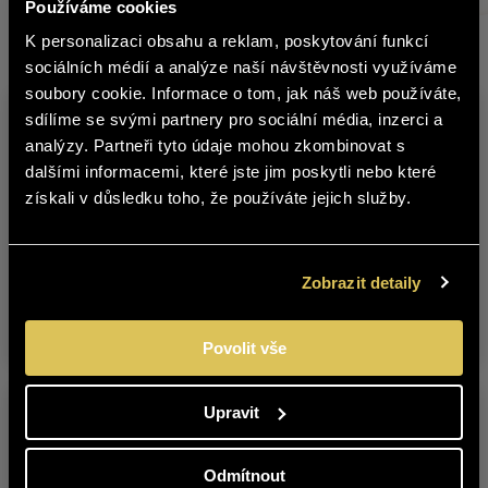
Používáme cookies
K personalizaci obsahu a reklam, poskytování funkcí
čeština
Other products from this brand
sociálních médií a analýze naší návštěvnosti využíváme
soubory cookie. Informace o tom, jak náš web používáte,
The content of BOHEMIA SEKT website
sdílíme se svými partnery pro sociální média, inzerci a
is not suitable for people under 18
analýzy. Partneři tyto údaje mohou zkombinovat s
years of age.
dalšími informacemi, které jste jim poskytli nebo které
získali v důsledku toho, že používáte jejich služby.
Are you over 18 years old?
VINAŘSTVÍ PAVLOV –
VINAŘSTVÍ PAVLOV –
YES
NO
Zobrazit detaily
CHARDONNAY 2023
CHARDONNAY 2024
LATE HARVEST
LATE HARVEST
Povolit vše
Upravit
Odmítnout