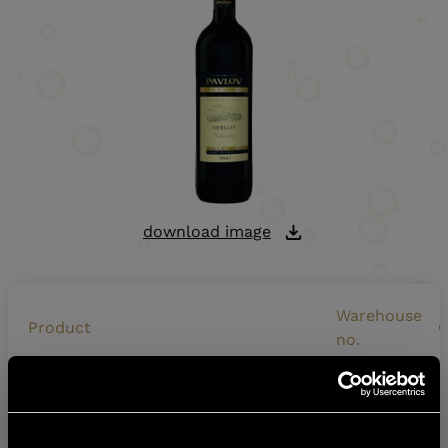
download image
Warehouse
Product
C
no.
VINAŘSTVÍ PAVLOV – MERLOT 2021
5393921
0
LATE HARVEST