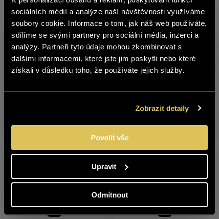
čeština
Other products from this brand
sociálních médií a analýze naší návštěvnosti využíváme
soubory cookie. Informace o tom, jak náš web používáte,
The content of BOHEMIA SEKT website
sdílíme se svými partnery pro sociální média, inzerci a
is not suitable for people under 18
analýzy. Partneři tyto údaje mohou zkombinovat s
years of age.
dalšími informacemi, které jste jim poskytli nebo které
získali v důsledku toho, že používáte jejich služby.
Are you over 18 years old?
VINAŘSTVÍ PAVLOV –
VINAŘSTVÍ PAVLOV –
YES
NO
Zobrazit detaily
CHARDONNAY
MERLOT
Povolit vše
Upravit
Odmítnout