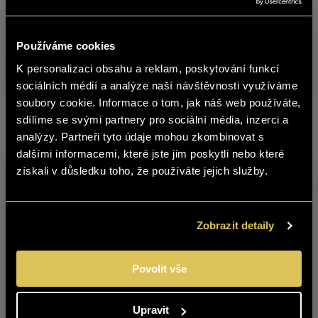
Warehouse
Product
C
no.
Používáme cookies
ZWEIGELTREBE 2018 LATE HARVEST
5376418
0
K personalizaci obsahu a reklam, poskytování funkcí
čeština
BARRIQUE
sociálních médií a analýze naší návštěvnosti využíváme
soubory cookie. Informace o tom, jak náš web používáte,
The content of BOHEMIA SEKT website
sdílíme se svými partnery pro sociální média, inzerci a
Other products from this brand
is not suitable for people under 18
analýzy. Partneři tyto údaje mohou zkombinovat s
years of age.
dalšími informacemi, které jste jim poskytli nebo které
získali v důsledku toho, že používáte jejich služby.
Are you over 18 years old?
YES
NO
Zobrazit detaily
Povolit vše
BLAUFRÄNKISCH
CABERNET
2017 LATE HARVEST
SAUVIGNON 2022
LATE HARVEST
Upravit