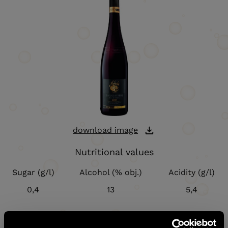
download image
Nutritional values
Sugar (g/l)
Alcohol (% obj.)
Acidity (g/l)
0,4
13
5,4