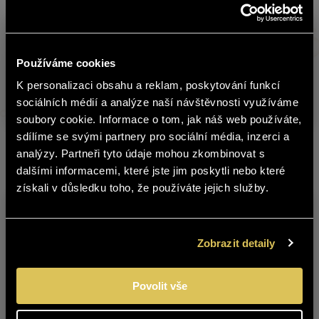
Warehouse
Product
C
no.
Používáme cookies
K personalizaci obsahu a reklam, poskytování funkcí
čeština
GRÜNER VELTLINER 2021 SELECTION
5304121
0
sociálních médií a analýze naší návštěvnosti využíváme
OF BERRIES
soubory cookie. Informace o tom, jak náš web používáte,
The content of BOHEMIA SEKT website
sdílíme se svými partnery pro sociální média, inzerci a
is not suitable for people under 18
analýzy. Partneři tyto údaje mohou zkombinovat s
Other products from this brand
years of age.
dalšími informacemi, které jste jim poskytli nebo které
získali v důsledku toho, že používáte jejich služby.
Are you over 18 years old?
YES
NO
Zobrazit detaily
Povolit vše
BLAUFRÄNKISCH
BLAUFRÄNKISCH