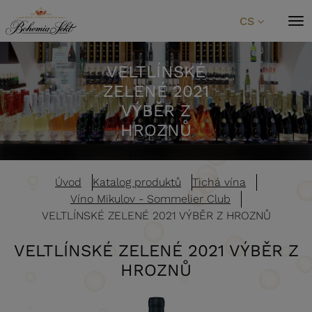
Přeskočit na obsah
CS
VELTLÍNSKÉ
ZELENÉ 2021
VÝBĚR Z
HROZNŮ
Úvod
Katalog produktů
Tichá vína
Víno Mikulov - Sommelier Club
VELTLÍNSKÉ ZELENÉ 2021 VÝBĚR Z HROZNŮ
VELTLÍNSKÉ ZELENÉ 2021 VÝBĚR Z
HROZNŮ