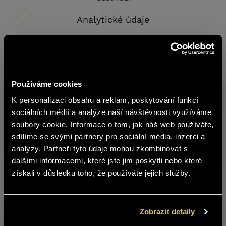
Analytické údaje
Cukr (g/l)
Alkohol (% obj.)
Kyseliny (g/l)
60,3
10,5
6,2
Používáme cookies
Sklad
K personalizaci obsahu a reklam, poskytování funkcí
Produkt
Obsa
english
č.
sociálních médií a analýze naší návštěvnosti využíváme
soubory cookie. Informace o tom, jak náš web používáte,
VELTLÍNSKÉ ZELENÉ 2021 VÝBĚR Z
sdílíme se svými partnery pro sociální média, inzerci a
5304121
0,75 l
Obsah stránek BOHEMIA SEKT není
HROZNŮ
analýzy. Partneři tyto údaje mohou zkombinovat s
vhodný pro osoby mladší 18 let.
dalšími informacemi, které jste jim poskytli nebo které
získali v důsledku toho, že používáte jejich služby.
Jste starší 18 let?
Další produkty z této značky
ANO
NE
Zobrazit detaily