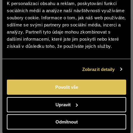
K personalizaci obsahu a reklam, poskytování funkcí
Other products from this brand
čeština
sociálních médií a analýze naší návštěvnosti využíváme
soubory cookie. Informace o tom, jak náš web používáte,
The content of BOHEMIA SEKT website
sdílíme se svými partnery pro sociální média, inzerci a
is not suitable for people under 18
analýzy. Partneři tyto údaje mohou zkombinovat s
years of age.
dalšími informacemi, které jste jim poskytli nebo které
získali v důsledku toho, že používáte jejich služby.
Are you over 18 years old?
BLAUFRÄNKISCH
CABERNET
YES
NO
Zobrazit detaily
2017 LATE HARVEST
SAUVIGNON 2022
LATE HARVEST
Povolit vše
Upravit
Odmítnout