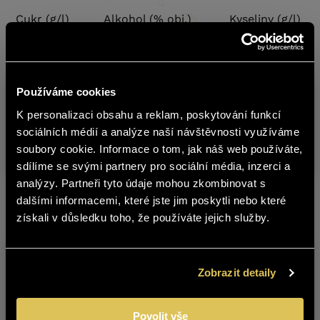
Cukr (g/l)
Alkohol (% obj.)
Kyseliny (g/l)
6,2
12
5,8
Používáme cookies
Sklad
Produkt
Obs
K personalizaci obsahu a reklam, poskytování funkcí
č.
english
sociálních médií a analýze naší návštěvnosti využíváme
soubory cookie. Informace o tom, jak náš web používáte,
RYZLINK RÝNSKÝ 2022 POZDNÍ SBĚR
5323422
0,75 l
sdílíme se svými partnery pro sociální média, inzerci a
Obsah stránek BOHEMIA SEKT není
analýzy. Partneři tyto údaje mohou zkombinovat s
vhodný pro osoby mladší 18 let.
dalšími informacemi, které jste jim poskytli nebo které
Další produkty z této značky
získali v důsledku toho, že používáte jejich služby.
Jste starší 18 let?
ANO
NE
Zobrazit detaily
Povolit vše