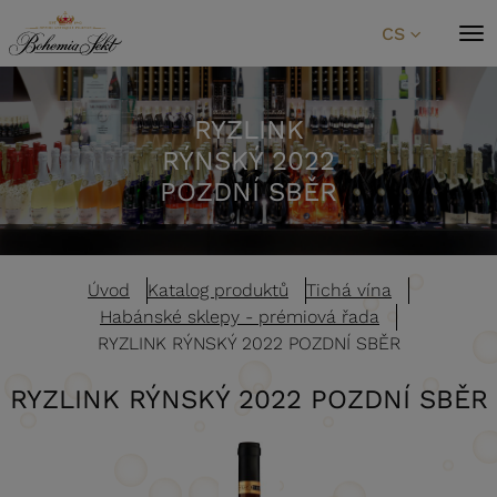
Přeskočit na obsah
CS
RYZLINK
RÝNSKÝ 2022
POZDNÍ SBĚR
Úvod
Katalog produktů
Tichá vína
Habánské sklepy - prémiová řada
RYZLINK RÝNSKÝ 2022 POZDNÍ SBĚR
RYZLINK RÝNSKÝ 2022 POZDNÍ SBĚR