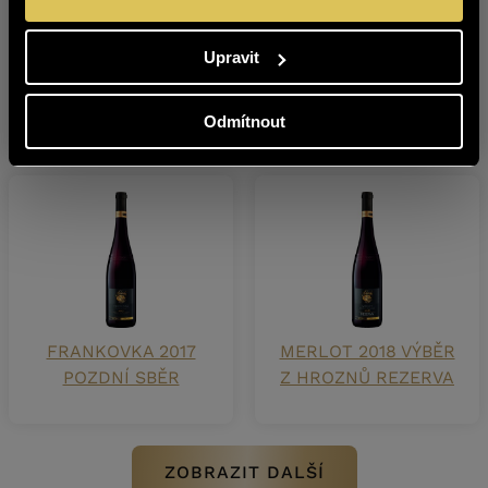
CABERNET
CHARDONNAY 2022
Upravit
SAUVIGNON 2022
POZDNÍ SBĚR
POZDNÍ SBĚR
Odmítnout
FRANKOVKA 2017
MERLOT 2018 VÝBĚR
POZDNÍ SBĚR
Z HROZNŮ REZERVA
ZOBRAZIT DALŠÍ