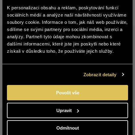
K personalizaci obsahu a reklam, poskytování funkcí
čeština
Other products from this brand
sociálních médií a analýze naší návštěvnosti využíváme
soubory cookie. Informace o tom, jak náš web používáte,
The content of BOHEMIA SEKT website
sdílíme se svými partnery pro sociální média, inzerci a
is not suitable for people under 18
analýzy. Partneři tyto údaje mohou zkombinovat s
years of age.
dalšími informacemi, které jste jim poskytli nebo které
získali v důsledku toho, že používáte jejich služby.
Are you over 18 years old?
CABERNET
CABERNET
YES
NO
Zobrazit detaily
SAUVIGNON 2021
SAUVIGNON 2023
LATE HARVEST
LATE HARVEST
Povolit vše
Upravit
Odmítnout