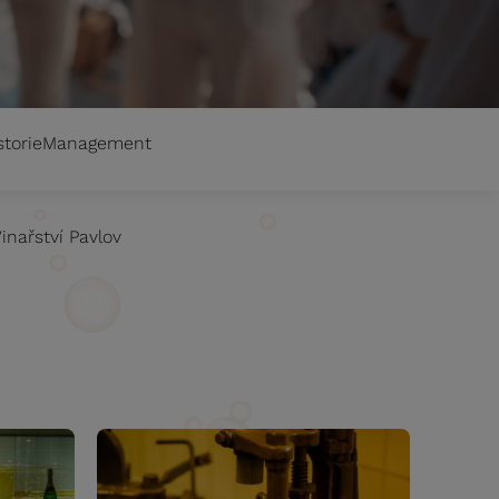
storie
Management
inařství Pavlov