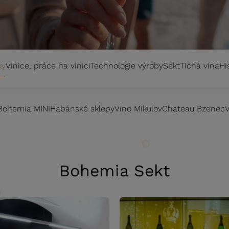
ky
Vinice, práce na vinici
Technologie výroby
Sekt
Tichá vína
Hi
Bohemia MINI
Habánské sklepy
Víno Mikulov
Chateau Bzenec
V
Bohemia Sekt