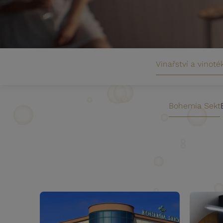
Vinařství a vinoté
Bohemia Sekt