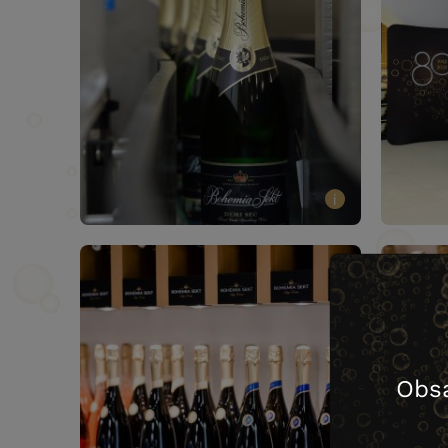
i
Obs