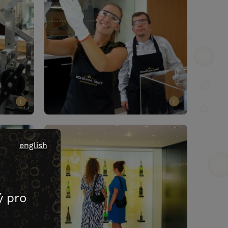
i
i
english
 pro