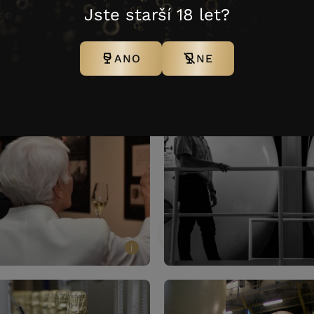
Jste starší 18 let?
i
ANO
NE
i