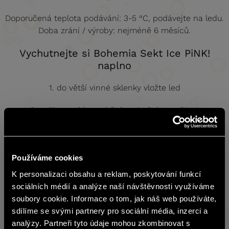
Doporučená teplota podávání: 3-5 °C, podávejte na ledu.
Doba zrání / výroby: nejméně 6 měsíců.
Vychutnejte si Bohemia Sekt Ice PiNK!
naplno
1. do větší vinné sklenky vložte led
2. nalijte vychlazený Bohemia Sekt Ice PiNK!
3. ozdobte čerstvo malinou a snítkou máty
4. vychutnávejte s přáteli
Používáme cookies
K personalizaci obsahu a reklam, poskytování funkcí
Analytické údaje
english
sociálních médií a analýze naší návštěvnosti využíváme
Cukr (g/l)
Alkohol (% obj.)
Kyseliny (g/l)
soubory cookie. Informace o tom, jak náš web používáte,
sdílíme se svými partnery pro sociální média, inzerci a
40
11
5
Obsah stránek BOHEMIA SEKT není
analýzy. Partneři tyto údaje mohou zkombinovat s