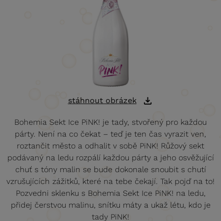
stáhnout obrázek
Bohemia Sekt Ice PiNK! je tady, stvořený pro každou
párty. Není na co čekat – teď je ten čas vyrazit ven,
roztančit město a odhalit v sobě PiNK! Růžový sekt
podávaný na ledu rozpálí každou párty a jeho osvěžující
chuť s tóny malin se bude dokonale snoubit s chutí
vzrušujících zážitků, které na tebe čekají. Tak pojď na to!
Pozvedni sklenku s Bohemia Sekt Ice PiNK! na ledu,
přidej čerstvou malinu, snítku máty a ukaž létu, kdo je
tady PiNK!