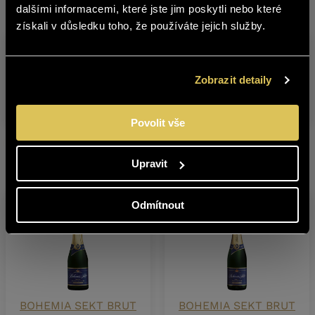
vhodný pro osoby mladší 18 let.
dalšími informacemi, které jste jim poskytli nebo které
získali v důsledku toho, že používáte jejich služby.
Jste starší 18 let?
Sklad
Produkt
Obs
ANO
NE
č.
Zobrazit detaily
BOHEMIA SEKT ICE PINK! 1,5 l
5107600
1,5 L
Povolit vše
Další produkty z této značky
Upravit
Odmítnout
BOHEMIA SEKT BRUT
BOHEMIA SEKT BRUT