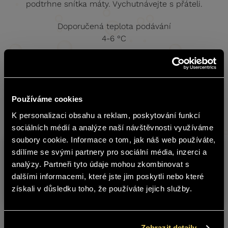
podtrhne snítka máty. Vychutnávejte s přáteli.
Doporučená teplota podávání
4-6 °C
Analytické údaje
Cukr (g/l)
Alkohol (% obj.)
Kyseliny (g/l)
40
11,5
5
Používáme cookies
K personalizaci obsahu a reklam, poskytování funkcí
english
sociálních médií a analýze naší návštěvnosti využíváme
soubory cookie. Informace o tom, jak náš web používáte,
sdílíme se svými partnery pro sociální média, inzerci a
Sklad
Obsah stránek BOHEMIA SEKT není
Produkt
Obs
analýzy. Partneři tyto údaje mohou zkombinovat s
č.
vhodný pro osoby mladší 18 let.
dalšími informacemi, které jste jim poskytli nebo které
BOHEMIA SEKT ICE 0,2 l
5107200
0,2 l
získali v důsledku toho, že používáte jejich služby.
Jste starší 18 let?
ANO
NE
Zobrazit detaily