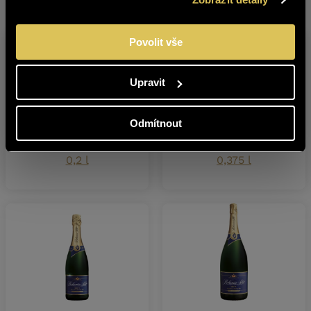
Další produkty z této značky
Povolit vše
Upravit
Odmítnout
BOHEMIA SEKT BRUT
BOHEMIA SEKT BRUT
0,2 l
0,375 l