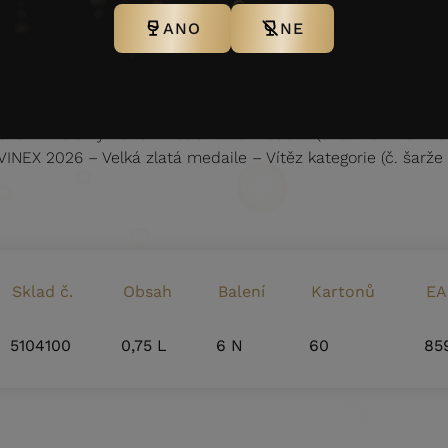
ES VINS BLANCS STRASBOURG 2026 –
Zlatá medaile (č. ša
ANO
NE
NDUS VINI SPRING 2026 –
Zlatá medaile (č. šarže vína 240
Berlin 2026 –
Zlatá medaile (č. šarže vína 23054D)
lies Internationales 2026 –
Zlatá medaile (č. šarže vína 24
ENNA SPRING TASTING 2026 –
Zlatá medaile (č. šarže vína
ické vinné trhy 2026 – Velká z
latá medaile (č. šarže vína 24
INEX 2026 – Velká zlatá medaile – Vítěz kategorie
(č. šarže
Sklad č.
Obsah
Balení
Kartonů
EA
5104100
0,75 L
6 N
60
85