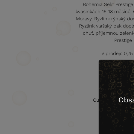
Bohemia Sekt Prestige
kvasinkách 15-18 měsíců. 
Moravy. Ryzlink rýnský do
Ryzlink vlašský pak dopl
chuť, příjemnou zelenk
Prestige
V prodeji: 0,7
Obs
Cukr (g/l)
8,5