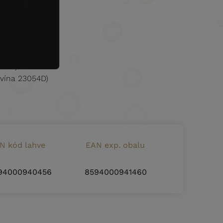
rže vína 23054D)
39M)
039M)
 24039M)
039M)
 vína 23054D)
N kód lahve
EAN exp. obalu
94000940456
8594000941460