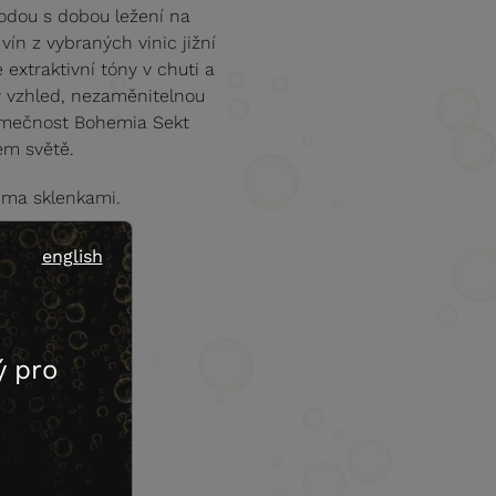
odou s dobou ležení na
ín z vybraných vinic jižní
extraktivní tóny v chuti a
ný vzhled, nezaměnitelnou
ýjimečnost Bohemia Sekt
ém světě.
věma sklenkami.
english
 pro
Kyseliny (g/l)
7