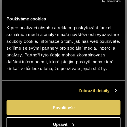
Sklad
Produkt
Obs
č.
Používáme cookies
FREIXENET 0,0 % BÍLÉ
7463024
0,75 
K personalizaci obsahu a reklam, poskytování funkcí
english
sociálních médií a analýze naší návštěvnosti využíváme
soubory cookie. Informace o tom, jak náš web používáte,
Další produkty z této značky
sdílíme se svými partnery pro sociální média, inzerci a
Obsah stránek BOHEMIA SEKT není
analýzy. Partneři tyto údaje mohou zkombinovat s
vhodný pro osoby mladší 18 let.
dalšími informacemi, které jste jim poskytli nebo které
získali v důsledku toho, že používáte jejich služby.
Jste starší 18 let?
ANO
NE
Zobrazit detaily
FREIXENET 0,0 %
FREIXENET 0,0 %
Povolit vše
ČERVENÉ
RŮŽOVÉ
Upravit