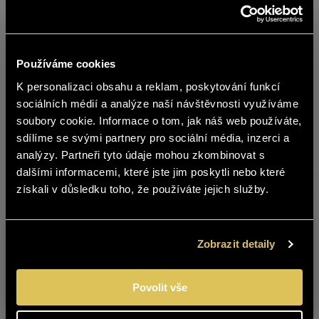
9-10 °C
Nutriční hodnoty
Používáme cookies
Cukr (g/l)
67-79
K personalizaci obsahu a reklam, poskytování funkcí
english
sociálních médií a analýze naší návštěvnosti využíváme
Alkohol (% obj.)
soubory cookie. Informace o tom, jak náš web používáte,
6-8
sdílíme se svými partnery pro sociální média, inzerci a
Obsah stránek BOHEMIA SEKT není
analýzy. Partneři tyto údaje mohou zkombinovat s
vhodný pro osoby mladší 18 let.
Kyseliny (g/l)
dalšími informacemi, které jste jim poskytli nebo které
5-8
získali v důsledku toho, že používáte jejich služby.
Jste starší 18 let?
ANO
NE
Sklad
Zobrazit detaily
Produkt
Obs
č.
Povolit vše
HUBERT DE LUXE
5026100
0,75 l