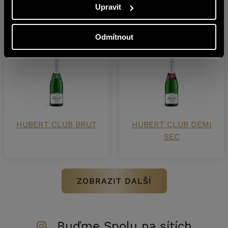
Upravit
Další produkty z této značky
Odmítnout
HUBERT CLUB BRUT
HUBERT CLUB DEMI
SEC
ZOBRAZIT DALŠÍ
Buďme Spolu na sítích