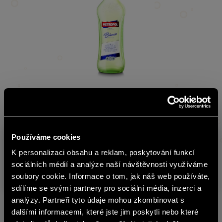
stáhnout obrázek
Používáme cookies
Sklad
Produkt
Obsa
K personalizaci obsahu a reklam, poskytování funkcí
č.
english
sociálních médií a analýze naší návštěvnosti využíváme
METROPOL BIANCO
5122200
0,75L
soubory cookie. Informace o tom, jak náš web používáte,
sdílíme se svými partnery pro sociální média, inzerci a
Obsah stránek BOHEMIA SEKT není
analýzy. Partneři tyto údaje mohou zkombinovat s
vhodný pro osoby mladší 18 let.
dalšími informacemi, které jste jim poskytli nebo které
Další produkty z této značky