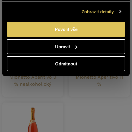
ANO
NE
Zobrazit detaily
Další produkty z této značky
Povolit vše
Upravit
Odmítnout
Mionetto Aperitivo 0
Mionetto Aperitivo 11
% nealkoholický
%