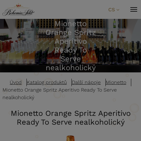
Přeskočit na obsah
CS
Mionetto
Orange Spritz
Aperitivo
Ready To
Serve
nealkoholický
Úvod
Katalog produktů
Další nápoje
Mionetto
Mionetto Orange Spritz Aperitivo Ready To Serve
nealkoholický
Mionetto Orange Spritz Aperitivo
Ready To Serve nealkoholický