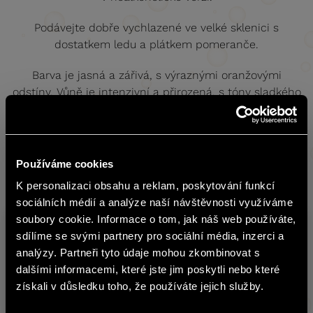
Podávejte dobře vychlazené ve velké sklenici s
dostatkem ledu a plátkem pomeranče.
Barva je jasná a zářivá, s výraznými oranžovými
odstíny. Vůně je intenzivní a přirozená, s tóny sladkého
pomeranče, zralých citrusů a rafinovaných bylinných
nuancí.
Chuť je svěží a vyvážená, podpořená příjemnou živostí a
Používáme cookies
citrusovým závěrem s jemnou, přetrvávající hořkostí.
K personalizaci obsahu a reklam, poskytování funkcí
english
sociálních médií a analýze naší návštěvnosti využíváme
soubory cookie. Informace o tom, jak náš web používáte,
Sklad
sdílíme se svými partnery pro sociální média, inzerci a
Produkt
Obs
Obsah stránek BOHEMIA SEKT není
č.
analýzy. Partneři tyto údaje mohou zkombinovat s
vhodný pro osoby mladší 18 let.
dalšími informacemi, které jste jim poskytli nebo které
Mionetto Orange Spritz Aperitivo
získali v důsledku toho, že používáte jejich služby.
6756748
0,75 
Jste starší 18 let?
Ready To Serve nealkoholický