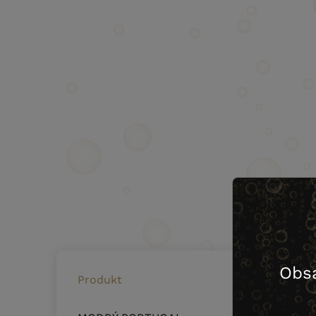
Obs
Produkt
Sklad č.