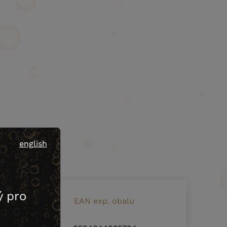
english
 pro
 lahve
EAN exp. obalu