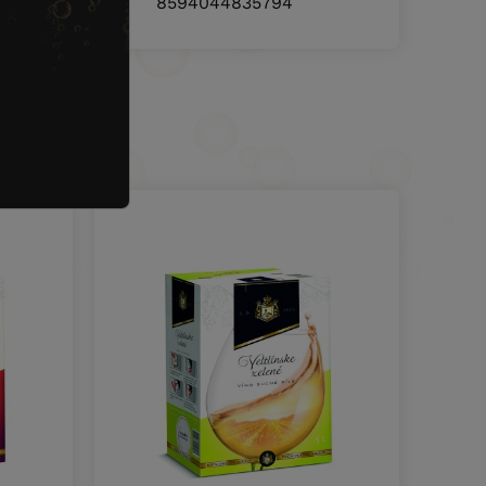
835787
8594044835794