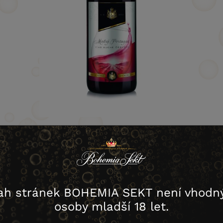
stáhnout obrázek
ah stránek BOHEMIA SEKT není vhodný
Obsah
Balení
Kartonů
EAN kód
osoby mladší 18 let.