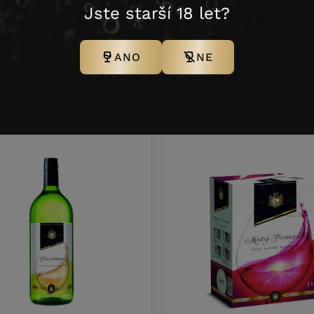
1 L
6 N
84
8594044
Jste starší 18 let?
ANO
NE
Další produkty z této značky