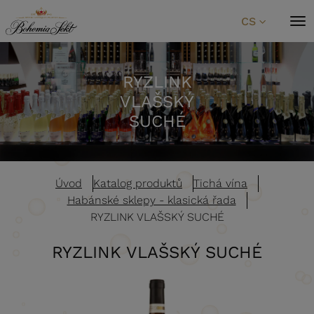
Přeskočit na obsah
CS
RYZLINK
VLAŠSKÝ
SUCHÉ
Úvod
Katalog produktů
Tichá vína
Habánské sklepy - klasická řada
RYZLINK VLAŠSKÝ SUCHÉ
RYZLINK VLAŠSKÝ SUCHÉ