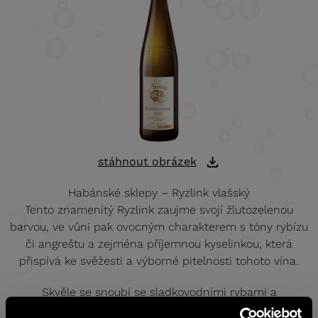
stáhnout obrázek
Habánské sklepy – Ryzlink vlašský
Tento znamenitý Ryzlink zaujme svojí žlutozelenou
barvou, ve vůni pak ovocným charakterem s tóny rybízu
či angreštu a zejména příjemnou kyselinkou, která
přispívá ke svěžesti a výborné pitelnosti tohoto vína.
Skvěle se snoubí se sladkovodními rybami a
zeleninovými pokrmy. Výtečný je ke zrajícím sýrům či