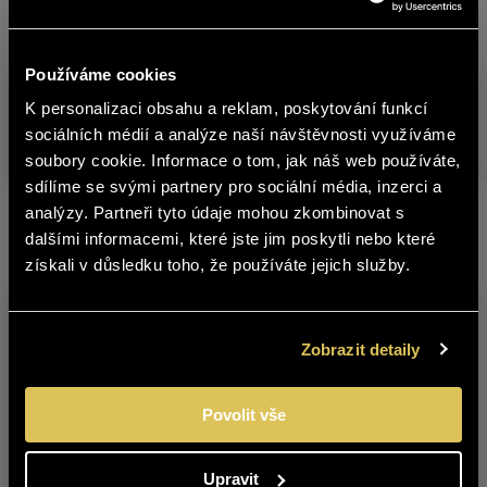
paštikám.
Používáme cookies
Produkt
Sklad č.
Obs
K personalizaci obsahu a reklam, poskytování funkcí
english
sociálních médií a analýze naší návštěvnosti využíváme
RYZLINK VLAŠSKÝ SUCHÉ
5240200
0,75 
soubory cookie. Informace o tom, jak náš web používáte,
sdílíme se svými partnery pro sociální média, inzerci a
Obsah stránek BOHEMIA SEKT není
analýzy. Partneři tyto údaje mohou zkombinovat s
vhodný pro osoby mladší 18 let.
dalšími informacemi, které jste jim poskytli nebo které
Další produkty z této značky
získali v důsledku toho, že používáte jejich služby.
Jste starší 18 let?
ANO
NE
Zobrazit detaily
Povolit vše
CHARDONNAY
FRANKOVKA ROSÉ
Upravit