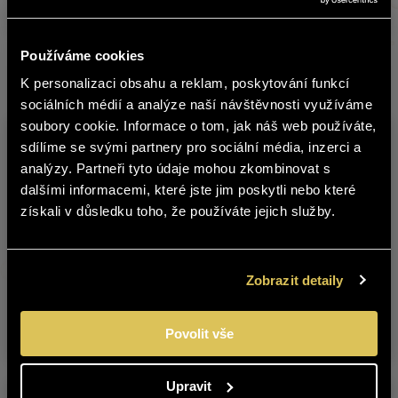
RYZLINK VLAŠSKÝ 2022 VOC PÁLAVA
Používáme cookies
Další produkty z této značky
K personalizaci obsahu a reklam, poskytování funkcí
english
sociálních médií a analýze naší návštěvnosti využíváme
soubory cookie. Informace o tom, jak náš web používáte,
sdílíme se svými partnery pro sociální média, inzerci a
Obsah stránek BOHEMIA SEKT není
analýzy. Partneři tyto údaje mohou zkombinovat s
vhodný pro osoby mladší 18 let.
dalšími informacemi, které jste jim poskytli nebo které
získali v důsledku toho, že používáte jejich služby.
Jste starší 18 let?
VINAŘSTVÍ PAVLOV
VINAŘSTVÍ PAVLOV
ANO
NE
Zobrazit detaily
SOLITÉR –
SOLITÉR –
CHARDONNAY 2024
RULANDSKÉ ŠEDÉ
POZDNÍ SBĚR
2021 POZDNÍ SBĚR
Povolit vše
Upravit