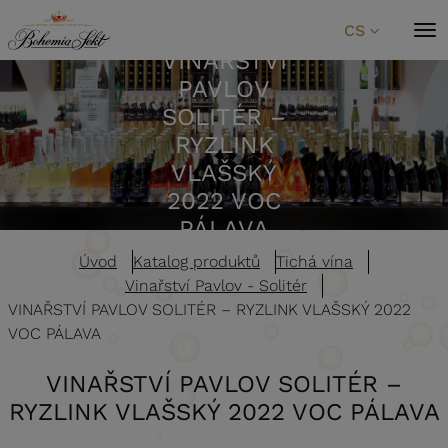
Přeskočit na obsah
CS
VINAŘSTVÍ
PAVLOV
SOLITÉR –
RYZLINK
VLAŠSKÝ
2022 VOC
PÁLAVA
Úvod
Katalog produktů
Tichá vína
Vinařství Pavlov - Solitér
VINAŘSTVÍ PAVLOV SOLITÉR – RYZLINK VLAŠSKÝ 2022
VOC PÁLAVA
VINAŘSTVÍ PAVLOV SOLITÉR –
RYZLINK VLAŠSKÝ 2022 VOC PÁLAVA