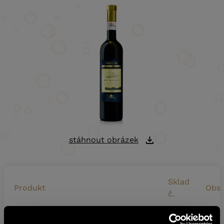
stáhnout obrázek
Sklad
Produkt
Obs
č.
VINAŘSTVÍ PAVLOV SOLITÉR –
5305022
0,75 