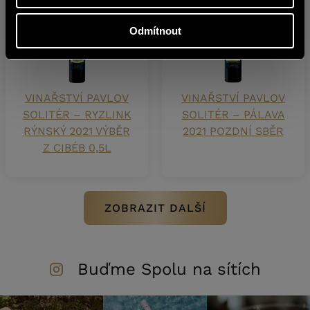
Odmítnout
VINAŘSTVÍ PAVLOV
VINAŘSTVÍ PAVLOV
SOLITÉR – RYZLINK
SOLITÉR – PÁLAVA
RÝNSKÝ 2021 VÝBĚR
2021 POZDNÍ SBĚR
Z CIBÉB 0,5L
ZOBRAZIT DALŠÍ
Buďme Spolu na sítích