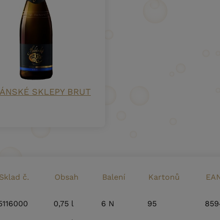
ÁNSKÉ SKLEPY BRUT
Sklad č.
Obsah
Balení
Kartonů
EAN
5116000
0,75 l
6 N
95
859