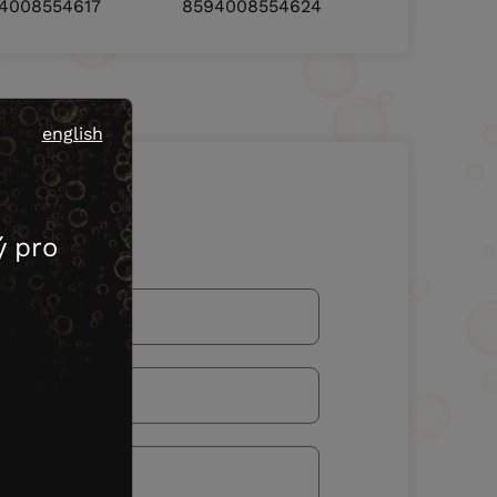
4008554617
8594008554624
english
 pro