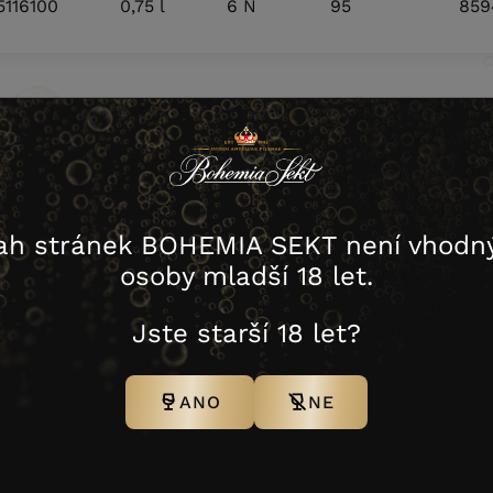
5116100
0,75 l
6 N
95
859
ah stránek BOHEMIA SEKT není vhodný
osoby mladší 18 let.
Příjmení
Jste starší 18 let?
Telefon
ANO
NE