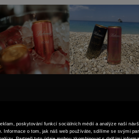
TY
AKTUALITY
G PRODUKTŮ
PRO MÉDIA
reklam, poskytování funkcí sociálních médií a analýze naší návš
BUBLINEK
NAVŠTIVTE NÁS
 Informace o tom, jak náš web používáte, sdílíme se svými par
ZPRACOVÁNÍ A OCHRANA OS
analýzy. Partneři tyto údaje mohou zkombinovat s dalšími informa