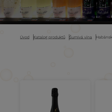
Úvod
Katalog produktů
Šumivá vína
Habánsk