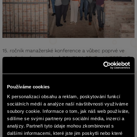
15. ročník manažerské konference a vůbec poprvé ve
společném formátu týmů BOHEMIA SEKT a HUBERT J.E.
Diskutovali jsme strategické priority a sdíleli zkušenosti a
osvědčené postupy z českého i slovenského
trhu. Hostem byla Gabriela Končitíková, ředitelka Nadace
Používáme cookies
Tomáše Bati, s přednáškou na téma Inspirace Baťa.
K personalizaci obsahu a reklam, poskytování funkcí
Děkujeme všem kolegům za inspirativní diskuze a těšíme
sociálních médií a analýze naší návštěvnosti využíváme
se na další kroky, které společně uděláme.
soubory cookie. Informace o tom, jak náš web používáte,
sdílíme se svými partnery pro sociální média, inzerci a
Obsah stránek BOHEMIA SEKT není
analýzy. Partneři tyto údaje mohou zkombinovat s
vhodný pro osoby mladší 18 let.
dalšími informacemi, které jste jim poskytli nebo které