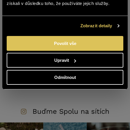
získali v důsledku toho, že používáte jejich služby.
Jste starší 18 let?
ANO
NE
Zobrazit detaily
Povolit vše
Upravit
Odmítnout
Zpět na výpis
Buďme Spolu na sítích