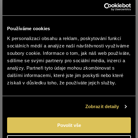
Používáme cookies
K personalizaci obsahu a reklam, poskytování funkcí
Naše kolegyně Klára Fesslová spolupracuje na přípravě
sociálních médií a analýze naší návštěvnosti využíváme
benefičního festivalu, na kterém se budou prodávat
soubory cookie. Informace o tom, jak náš web používáte,
plyšová zvířátka a hračky pro děti. Veškerý výtěžek z
sdílíme se svými partnery pro sociální média, inzerci a
Obsah stránek BOHEMIA SEKT není
prodeje poputuje přímo ke třem těžce nemocným
analýzy. Partneři tyto údaje mohou zkombinovat s
vhodný pro osoby mladší 18 let.
chlapcům. Kláru jsme v tom samozřejmě nenechali a do
dalšími informacemi, které jste jim poskytli nebo které
sbírky se zapojili všichni. Děkujeme všem kolegům, že
získali v důsledku toho, že používáte jejich služby.
Jste starší 18 let?
pomáhají a Kláře za její iniciativu.
ANO
NE
Zpět na výpis
Zobrazit detaily
Povolit vše