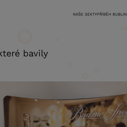
NAŠE SEKTY
PŘÍBĚH BUBLI
které bavily