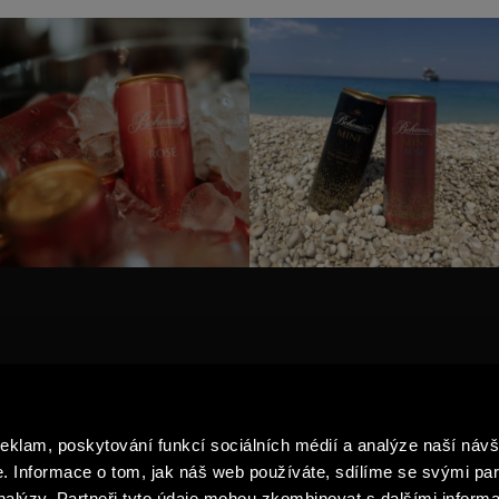
TY
AKTUALITY
G PRODUKTŮ
PRO MÉDIA
reklam, poskytování funkcí sociálních médií a analýze naší návš
BUBLINEK
NAVŠTIVTE NÁS
 Informace o tom, jak náš web používáte, sdílíme se svými par
ZPRACOVÁNÍ A OCHRANA OS
analýzy. Partneři tyto údaje mohou zkombinovat s dalšími informa