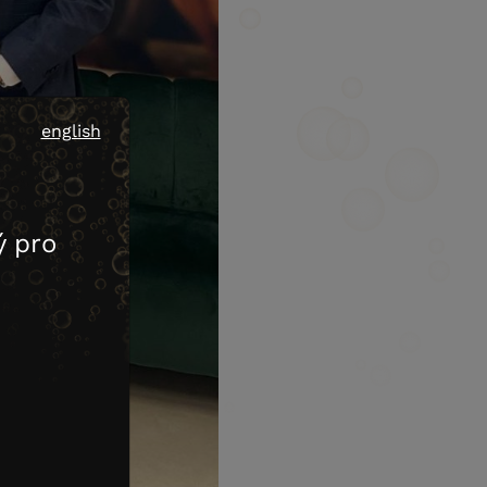
english
 pro