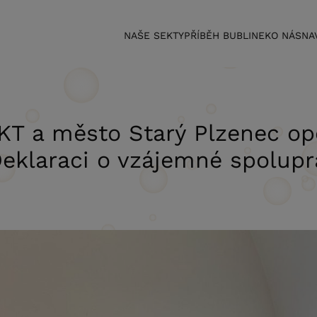
NAŠE SEKTY
PŘÍBĚH BUBLINEK
O NÁS
NA
T a město Starý Plzenec op
Deklaraci o vzájemné spolupr