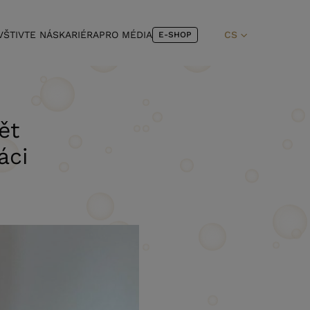
VŠTIVTE NÁS
KARIÉRA
PRO MÉDIA
CS
E-SHOP
ět
áci