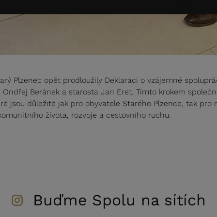
ý Plzenec opět prodloužily Deklaraci o vzájemné spoluprác
i Ondřej Beránek a starosta Jan Eret. Tímto krokem společně
eré jsou důležité jak pro obyvatele Starého Plzence, tak pr
 komunitního života, rozvoje a cestovního ruchu.
Buďme Spolu na sítích