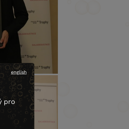
english
 pro