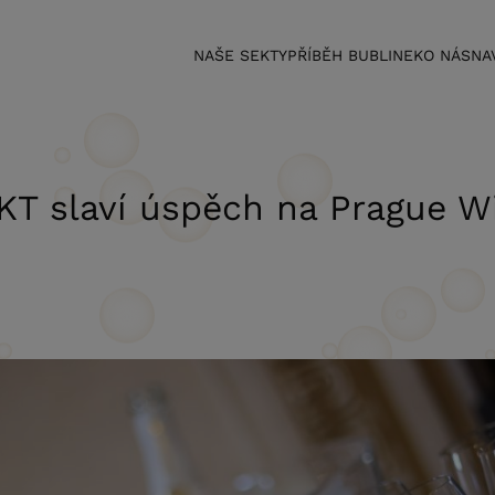
NAŠE SEKTY
PŘÍBĚH BUBLINEK
O NÁS
NA
T slaví úspěch na Prague W