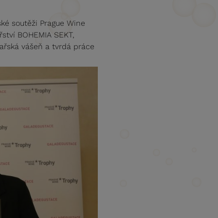
ské soutěži Prague Wine
nařství BOHEMIA SEKT,
nařská vášeň a tvrdá práce