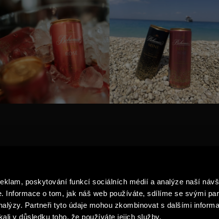
TY
AKTUALITY
G PRODUKTŮ
PRO MÉDIA
reklam, poskytování funkcí sociálních médií a analýze naší návš
BUBLINEK
NAVŠTIVTE NÁS
 Informace o tom, jak náš web používáte, sdílíme se svými par
ZPRACOVÁNÍ A OCHRANA OS
analýzy. Partneři tyto údaje mohou zkombinovat s dalšími informa
ÚDAJŮ
kali v důsledku toho, že používáte jejich služby.