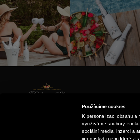
KONTAK
Používáme cookies
KATALO
E-SHOP
K personalizaci obsahu a 
PŘÍBĚH 
KLUB MILOVNÍKŮ BUBLINEK
využíváme soubory cookie.
O NÁS
sociální média, inzerci a 
jim poskytli nebo které zís