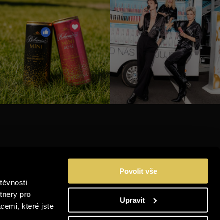
INSTAGRAM
Povolit vše
FACEBOOK
těvnosti
YOUTUBE
tnery pro
Upravit
OBNÍCH
cemi, které jste
LINKEDIN