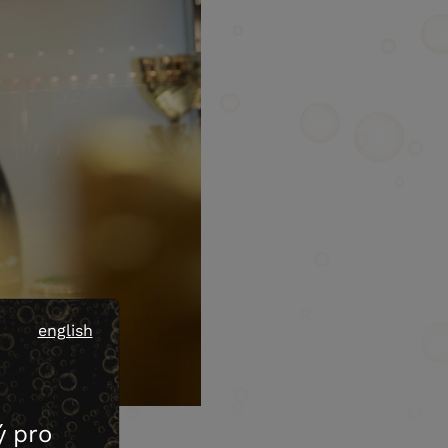
english
 pro