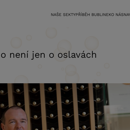
NAŠE SEKTY
PŘÍBĚH BUBLINEK
O NÁS
NA
o není jen o oslavách