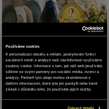
Používáme cookies
K personalizaci obsahu a reklam, poskytování funkcí
english
sociálních médií a analýze naší návštěvnosti využíváme
soubory cookie. Informace o tom, jak náš web používáte,
sdílíme se svými partnery pro sociální média, inzerci a
Obsah stránek BOHEMIA SEKT není
analýzy. Partneři tyto údaje mohou zkombinovat s
vhodný pro osoby mladší 18 let.
dalšími informacemi, které jste jim poskytli nebo které
získali v důsledku toho, že používáte jejich služby.
Jste starší 18 let?
Z prvního moravského kola – Slovácké podoblasti si
odvážíme ocenění za nejlepší šumivé víno pro Chateau
ANO
NE
Radyně extra brut 2022. V konkurenci 743 vín od 89
Zobrazit detaily