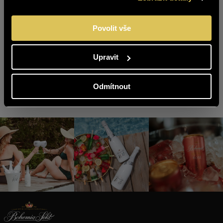
vinařů jsme potvrdili, že kvalita, pečlivost a tradice
přináší vynikající výsledky. Máme velkou radost.
Povolit vše
Zpět na výpis
Upravit
Odmítnout
Buďme Spolu na sítích