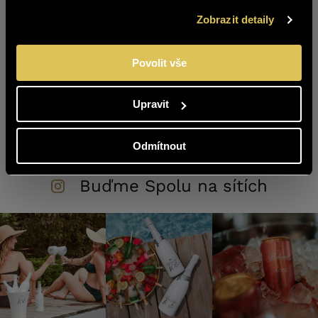
ANO
NE
Zobrazit detaily
Přihlášky a více informací na
www.trophee.cz
Pojďte do toho s námi a pomozte nám formovat
Povolit vše
budoucnost české gastronomie.
Upravit
Zpět na výpis
Odmítnout
Buďme Spolu na sítích