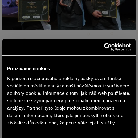
Opět hledáme nové sommelierské talenty i zkušené
profesionály, kteří chtějí předvést své dovednosti před
odbornou porotou a stát se součástí prestižní soutěže,
která posouvá úroveň české gastronomie.
Používáme cookies
BOHEMIA SEKT Trophée 2025 nabídne opět dvě soutěžní
K personalizaci obsahu a reklam, poskytování funkcí
english
kategorie:
sociálních médií a analýze naší návštěvnosti využíváme
soubory cookie. Informace o tom, jak náš web používáte,
Talent – pro studenty a začínající sommeliery, letos
sdílíme se svými partnery pro sociální média, inzerci a
Obsah stránek BOHEMIA SEKT není
poprvé ve dvoudenním formátu s rozšířeným
analýzy. Partneři tyto údaje mohou zkombinovat s
vhodný pro osoby mladší 18 let.
programem.
dalšími informacemi, které jste jim poskytli nebo které
Professional – pro sommeliery z restaurací, hotelů a
získali v důsledku toho, že používáte jejich služby.
Jste starší 18 let?
vinoték, nově v moderním gastronomickém
prostředí.