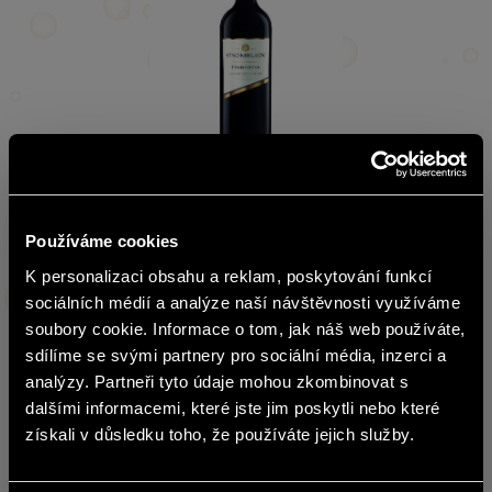
stáhnout obrázek
Používáme cookies
Frankovka
K personalizaci obsahu a reklam, poskytování funkcí
english
Vinařská oblast: Morava
sociálních médií a analýze naší návštěvnosti využíváme
Nižší barva českého granátu, bohaté aroma připomíná
soubory cookie. Informace o tom, jak náš web používáte,
švestky, papriku a koření. Chuť je středně plná, jemně
sdílíme se svými partnery pro sociální média, inzerci a
Obsah stránek BOHEMIA SEKT není
kořenitá, ovocného charakteru s elegantní dochutí.
analýzy. Partneři tyto údaje mohou zkombinovat s
vhodný pro osoby mladší 18 let.
dalšími informacemi, které jste jim poskytli nebo které
Doporučení k pokrmům: Výborná kombinace s dušeným
získali v důsledku toho, že používáte jejich služby.
Jste starší 18 let?
hovězím masem či steaku na grilu.