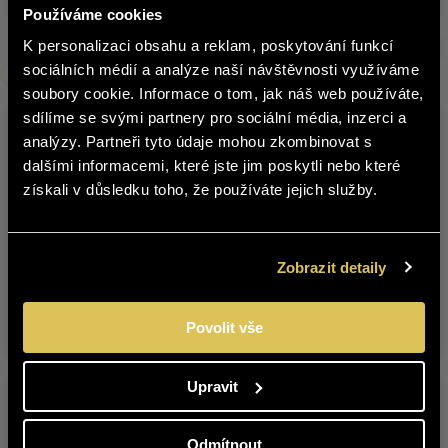
Používáme cookies
K personalizaci obsahu a reklam, poskytování funkcí
english
Další produkty z této značky
sociálních médií a analýze naší návštěvnosti využíváme
soubory cookie. Informace o tom, jak náš web používáte,
sdílíme se svými partnery pro sociální média, inzerci a
Obsah stránek BOHEMIA SEKT není
analýzy. Partneři tyto údaje mohou zkombinovat s
vhodný pro osoby mladší 18 let.
dalšími informacemi, které jste jim poskytli nebo které
získali v důsledku toho, že používáte jejich služby.
Jste starší 18 let?
ANO
NE
Zobrazit detaily
CABERNET
CABERNET
SAUVIGNON 2021
SAUVIGNON 2023
POZDNÍ SBĚR
POZDNÍ SBĚR
Povolit vše
Upravit
Odmítnout