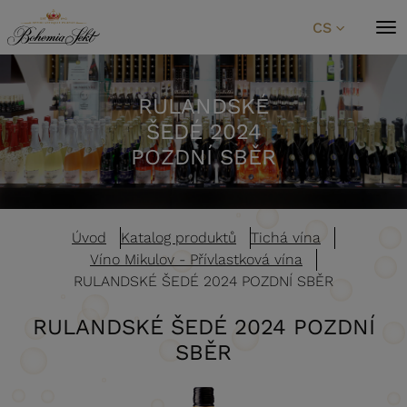
Přeskočit na obsah
CS
RULANDSKÉ
ŠEDÉ 2024
POZDNÍ SBĚR
Úvod
Katalog produktů
Tichá vína
Víno Mikulov - Přívlastková vína
RULANDSKÉ ŠEDÉ 2024 POZDNÍ SBĚR
RULANDSKÉ ŠEDÉ 2024 POZDNÍ
SBĚR