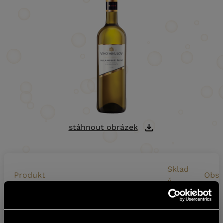
stáhnout obrázek
Sklad
Produkt
Obs
č.
RULANDSKÉ ŠEDÉ 2024 POZDNÍ
5355724
0,75 l
SBĚR