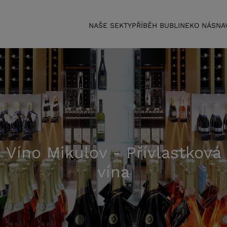
NAŠE SEKTY
PŘÍBĚH BUBLINEK
O NÁS
NA
Víno Mikulov - Přívlastková
vína