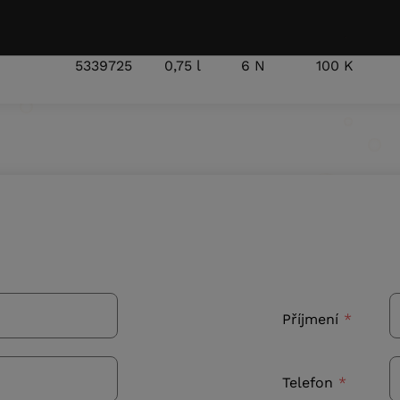
5355725
0,75 l
6 N
100 K
5339725
0,75 l
6 N
100 K
Příjmení
Telefon