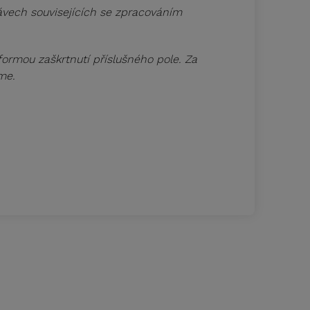
ávech souvisejících se zpracováním
rmou zaškrtnutí příslušného pole. Za
me.