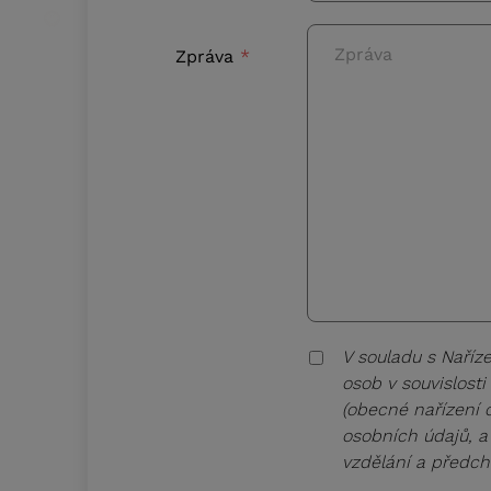
Zpráva
V souladu s Naříz
osob v souvislost
(obecné nařízení 
osobních údajů, a 
vzdělání a předch