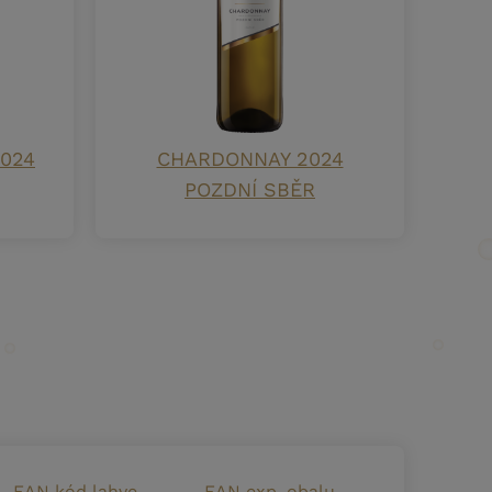
024
CHARDONNAY 2024
POZDNÍ SBĚR
EAN kód lahve
EAN exp. obalu