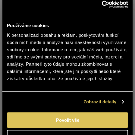
Sklad
Produkt
Obs
č.
VINAŘSTVÍ PAVLOV – CHARDONNAY
Používáme cookies
5339924
0,75 
2024 POZDNÍ SBĚR
K personalizaci obsahu a reklam, poskytování funkcí
english
sociálních médií a analýze naší návštěvnosti využíváme
soubory cookie. Informace o tom, jak náš web používáte,
Další produkty z této značky
sdílíme se svými partnery pro sociální média, inzerci a
Obsah stránek BOHEMIA SEKT není
analýzy. Partneři tyto údaje mohou zkombinovat s
vhodný pro osoby mladší 18 let.
dalšími informacemi, které jste jim poskytli nebo které
získali v důsledku toho, že používáte jejich služby.
Jste starší 18 let?
ANO
NE
Zobrazit detaily
VINAŘSTVÍ PAVLOV –
VINAŘSTVÍ PAVLOV –
Povolit vše
CHARDONNAY 2023
CHARDONNAY 2025
POZDNÍ SBĚR
POZDNÍ SBĚR