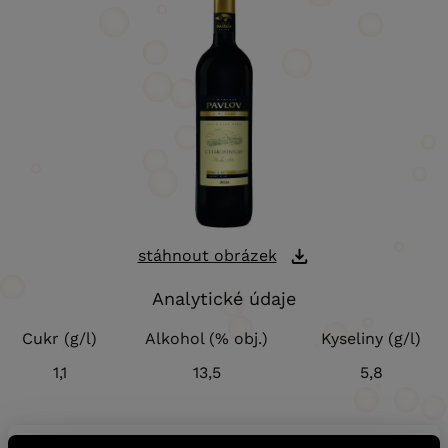
stáhnout obrázek
Analytické údaje
Cukr (g/l)
Alkohol (% obj.)
Kyseliny (g/l)
1,1
13,5
5,8