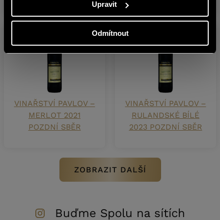
Upravit
Odmítnout
VINAŘSTVÍ PAVLOV –
VINAŘSTVÍ PAVLOV –
MERLOT 2021
RULANDSKÉ BÍLÉ
POZDNÍ SBĚR
2023 POZDNÍ SBĚR
ZOBRAZIT DALŠÍ
Buďme Spolu na sítích