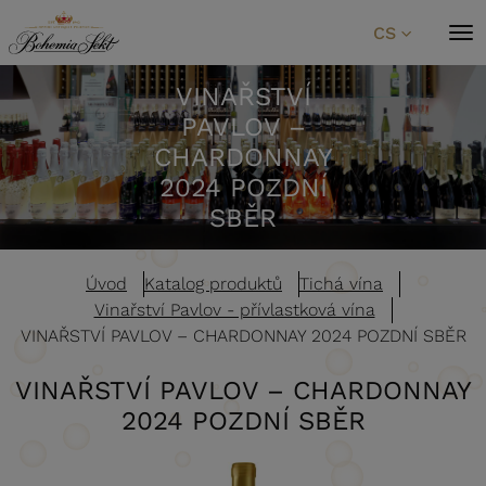
Přeskočit na obsah
CS
VINAŘSTVÍ
PAVLOV –
CHARDONNAY
2024 POZDNÍ
SBĚR
Úvod
Katalog produktů
Tichá vína
Vinařství Pavlov - přívlastková vína
VINAŘSTVÍ PAVLOV – CHARDONNAY 2024 POZDNÍ SBĚR
VINAŘSTVÍ PAVLOV – CHARDONNAY
2024 POZDNÍ SBĚR