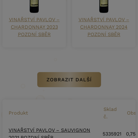
VINAŘSTVÍ PAVLOV –
VINAŘSTVÍ PAVLOV –
CHARDONNAY 2023
CHARDONNAY 2024
POZDNÍ SBĚR
POZDNÍ SBĚR
ZOBRAZIT DALŠÍ
Sklad
Produkt
Obs
č.
VINAŘSTVÍ PAVLOV – SAUVIGNON
5335921
0,75 
2021 POZDNÍ SBĚR