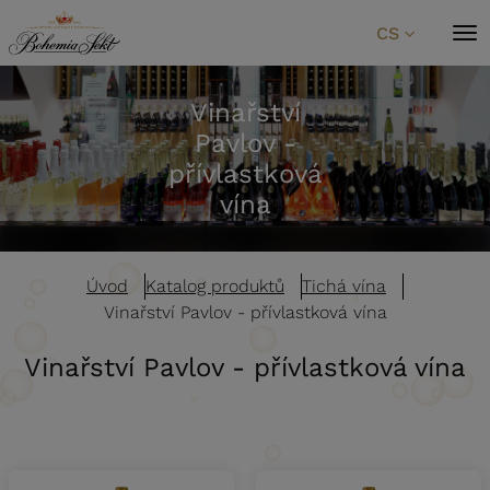
Přeskočit na obsah
CS
Vinařství
Pavlov -
přívlastková
vína
Úvod
Katalog produktů
Tichá vína
Vinařství Pavlov - přívlastková vína
Vinařství Pavlov - přívlastková vína