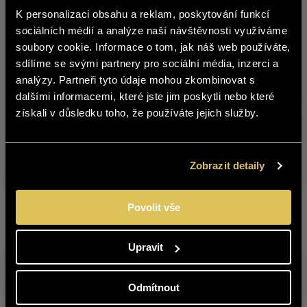
5335924
0,75 
2024 POZDNÍ SBĚR
K personalizaci obsahu a reklam, poskytování funkcí
english
sociálních médií a analýze naší návštěvnosti využíváme
VINAŘSTVÍ PAVLOV – RULANDSKÉ
5385922
0,75 
soubory cookie. Informace o tom, jak náš web používáte,
MODRÉ 2022 POZDNÍ SBĚR
sdílíme se svými partnery pro sociální média, inzerci a
Obsah stránek BOHEMIA SEKT není
VINAŘSTVÍ PAVLOV – TRAMÍN
analýzy. Partneři tyto údaje mohou zkombinovat s
5331924
0,75 
vhodný pro osoby mladší 18 let.
ČERVENÝ 2024 POZDNÍ SBĚR
dalšími informacemi, které jste jim poskytli nebo které
VINAŘSTVÍ PAVLOV – CHARDONNAY
získali v důsledku toho, že používáte jejich služby.
Jste starší 18 let?
5339925
0,75 
2025 POZDNÍ SBĚR
VINAŘSTVÍ PAVLOV – RULANDSKÉ
ANO
NE
5355925
0,75 
Zobrazit detaily
ŠEDÉ 2025 POZDNÍ SBĚR
Povolit vše
Upravit
Kontaktujte nás
Odmítnout