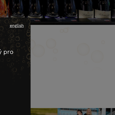
english
 pro