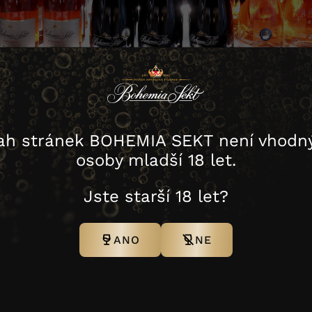
poje
ah stránek BOHEMIA SEKT není vhodný
Další nápoje
osoby mladší 18 let.
Jste starší 18 let?
ANO
NE
Buďme Spolu na sítích