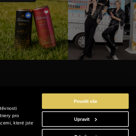
INSTAGRAM
Povolit vše
FACEBOOK
těvnosti
YOUTUBE
tnery pro
Upravit
OBNÍCH
cemi, které jste
LINKEDIN