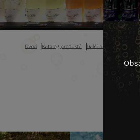
Úvod
Katalog produktů
Další nápoje
Další ná
Obs