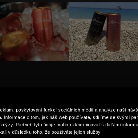
TY
AKTUALITY
G PRODUKTŮ
PRO MÉDIA
reklam, poskytování funkcí sociálních médií a analýze naší návš
BUBLINEK
NAVŠTIVTE NÁS
 Informace o tom, jak náš web používáte, sdílíme se svými par
ZPRACOVÁNÍ A OCHRANA OS
analýzy. Partneři tyto údaje mohou zkombinovat s dalšími informa
ÚDAJŮ
kali v důsledku toho, že používáte jejich služby.