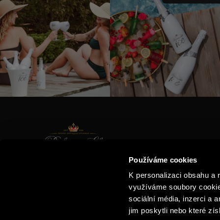
KONTAK
Používáme cookies
KATALO
E-SHOP
K personalizaci obsahu a 
PŘÍBĚH 
KLUB MILOVNÍKŮ BUBLINEK
využíváme soubory cookie.
O NÁS
sociální média, inzerci a 
jim poskytli nebo které zís