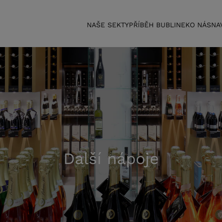
NAŠE SEKTY
PŘÍBĚH BUBLINEK
O NÁS
NA
Další nápoje