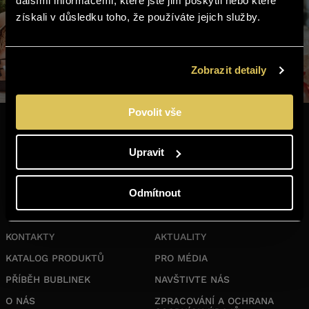
dalšími informacemi, které jste jim poskytli nebo které
získali v důsledku toho, že používáte jejich služby.
Jste starší 18 let?
ANO
NE
Zobrazit detaily
Povolit vše
Upravit
E-SHOP
KLUB MILOVNÍKŮ BUBLINEK
Odmítnout
KONTAKTY
AKTUALITY
KATALOG PRODUKTŮ
PRO MÉDIA
PŘÍBĚH BUBLINEK
NAVŠTIVTE NÁS
O NÁS
ZPRACOVÁNÍ A OCHRANA