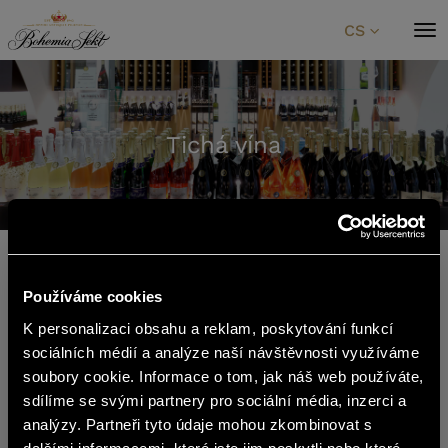
Přeskočit na obsah
CS
Tichá vína
Úvod
Katalog produktů
Tichá vína
Tichá vína
Používáme cookies
Tichá vína
K personalizaci obsahu a reklam, poskytování funkcí
english
sociálních médií a analýze naší návštěvnosti využíváme
soubory cookie. Informace o tom, jak náš web používáte,
sdílíme se svými partnery pro sociální média, inzerci a
Buďme Spolu na sítích
Obsah stránek BOHEMIA SEKT není
analýzy. Partneři tyto údaje mohou zkombinovat s
vhodný pro osoby mladší 18 let.