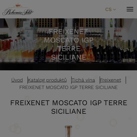
Přeskočit na obsah
CS
FREIXENET
MOSCATO IGP
TERRE
SICILIANE
Úvod
Katalog produktů
Tichá vína
Freixenet
FREIXENET MOSCATO IGP TERRE SICILIANE
FREIXENET MOSCATO IGP TERRE
SICILIANE