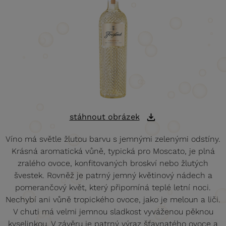
stáhnout obrázek
Víno má světle žlutou barvu s jemnými zelenými odstíny.
Krásná aromatická vůně, typická pro Moscato, je plná
zralého ovoce, konfitovaných broskví nebo žlutých
švestek. Rovněž je patrný jemný květinový nádech a
pomerančový květ, který připomíná teplé letní noci.
Nechybí ani vůně tropického ovoce, jako je meloun a liči.
V chuti má velmi jemnou sladkost vyváženou pěknou
kyselinkou. V závěru je patrný výraz šťavnatého ovoce a