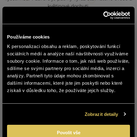
květinové dochuti.
Sklad
Produkt
Obsa
Používáme cookies
č.
K personalizaci obsahu a reklam, poskytování funkcí
english
FREIXENET MOSCATO IGP TERRE
sociálních médií a analýze naší návštěvnosti využíváme
7471824
0,75 l
SICILIANE
soubory cookie. Informace o tom, jak náš web používáte,
sdílíme se svými partnery pro sociální média, inzerci a
Obsah stránek BOHEMIA SEKT není
analýzy. Partneři tyto údaje mohou zkombinovat s
vhodný pro osoby mladší 18 let.
dalšími informacemi, které jste jim poskytli nebo které
Další produkty z této značky
získali v důsledku toho, že používáte jejich služby.
Jste starší 18 let?
ANO
NE
Zobrazit detaily
Povolit vše