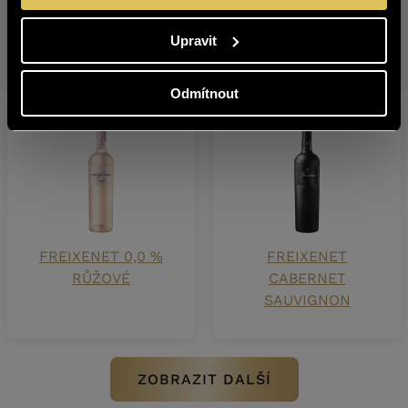
FREIXENET 0,0 %
FREIXENET 0,0 %
Upravit
BÍLÉ
ČERVENÉ
Odmítnout
FREIXENET 0,0 %
FREIXENET
RŮŽOVÉ
CABERNET
SAUVIGNON
ZOBRAZIT DALŠÍ