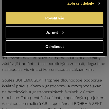
rozhodli letos věnovat soutěži ještě větší pozornost a
ANO
NE
Zobrazit detaily
uspořádat ji jako dvoudenní. Program doplní vzdělávací
seminář, ale i večeře pod taktovkou národního
kuchařského týmu v čele s Tomášem Poppem,“
upřesnil
Povolit vše
program Martin Fousek.
Upravit
Kategorie Professional
, určená pro zkušené sommeliery
z restaurací, hotelů a vinoték, se letos uskuteční
16. října
2025 v hotelu Stages Praha.
Po více než deseti letech
Odmítnout
se vrací zpět do hotelového prostředí, které nabídne
soutěžícím nové impulzy. Samotné soutěžní disciplíny
zůstávají tradiční – test teoretických znalostí, degustace
naslepo, servis vína či komunikace se zákazníkem.
Soutěž BOHEMIA SEKT Trophée dlouhodobě podporuje
kvalitní práci s vínem v gastronomii a rozvoj vzdělávání
na hotelových a gastronomických školách v České
republice. Tato prestižní událost je společným projektem
Asociace sommelierů ČR a společnosti BOHEMIA SEKT.